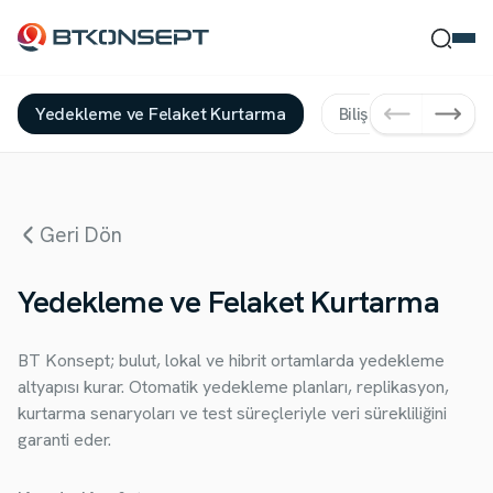
Yedekleme ve Felaket Kurtarma
Bilişim Güvenlliği Hi
Ne Bulmak İstersin?
Geri Dön
Ara
Kapat
Yedekleme ve Felaket Kurtarma
BT Konsept; bulut, lokal ve hibrit ortamlarda yedekleme
altyapısı kurar. Otomatik yedekleme planları, replikasyon,
kurtarma senaryoları ve test süreçleriyle veri sürekliliğini
garanti eder.