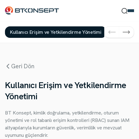
Kullanıcı Erişim ve Yetkilendirme Yönetimi
Bilişim Güv
Ne Bulmak İstersin?
Geri Dön
Ara
Kapat
Kullanıcı Erişim ve Yetkilendirme
Yönetimi
BT Konsept, kimlik doğrulama, yetkilendirme, oturum
yönetimi ve rol tabanlı erişim kontrolleri (RBAC) sunan IAM
altyapılarıyla kurumların güvenlik, verimlilik ve mevzuat
uyumunu güçlendirir.