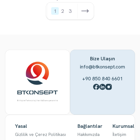
1
2
3
Bize Ulaşın
info@btkonsept.com
+90 850 840 6601
Yasal
Bağlantılar
Kurumsal
Gizlilik ve Çerez Politikası
Hakkımızda
İletişim