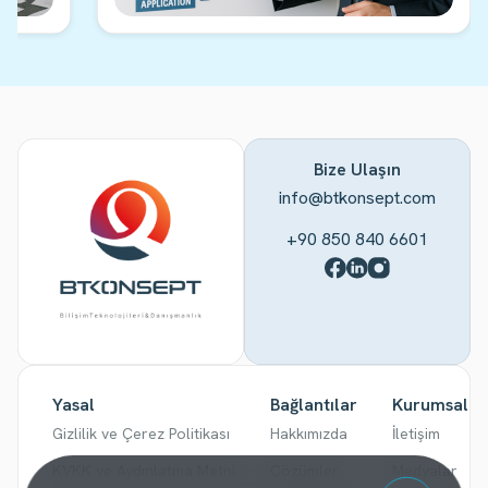
Bize Ulaşın
info@btkonsept.com
+90 850 840 6601
Yasal
Bağlantılar
Kurumsal
Gizlilik ve Çerez Politikası
Hakkımızda
İletişim
KVKK ve Aydınlatma Metni
Çözümler
Medyalar