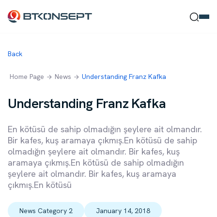
Back
Ne Bulmak İstersin?
Home Page
News
Understanding Franz Kafka
Understanding Franz Kafka
Ara
Kapat
En kötüsü de sahip olmadığın şeylere ait olmandır.
Bir kafes, kuş aramaya çıkmış.En kötüsü de sahip
olmadığın şeylere ait olmandır. Bir kafes, kuş
aramaya çıkmış.En kötüsü de sahip olmadığın
şeylere ait olmandır. Bir kafes, kuş aramaya
çıkmış.En kötüsü
News Category 2
January 14, 2018