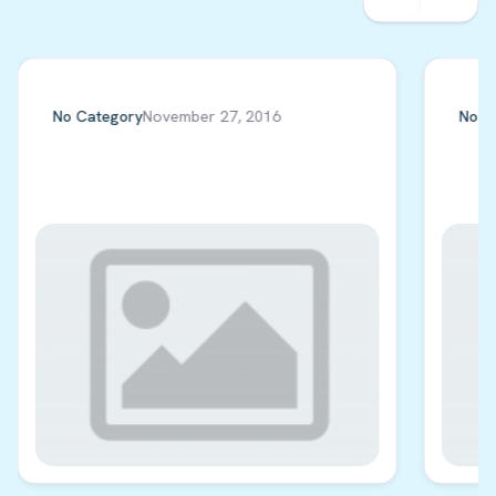
No Category
November 27, 2016
No C