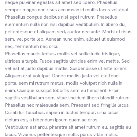
neque pulvinar egestas sit amet sed libero. Phasellus
semper magna non risus accumsan id mollis lacus volutpat.
Phasellus congue dapibus nisl eget rutrum. Phasellus
elementum nulla non nisl dapibus vestibulum. In libero dui,
pellentesque et aliquam sed, auctor nec ante. Morbi et risus
sem, vel porta leo. Aenean nunc enim, aliquet ut euismod
nec, fermentum nec orci.
Phasellus mauris lectus, mollis vel sollicitudin tristique,
ultrices a turpis. Fusce sagittis ultricies enim vel mattis. Sed
vel est at justo dapibus mattis. Suspendisse ut ante lorem.
Aliquam erat volutpat. Donec mollis, justo vel eleifend
porta, sem mi rutrum metus, mollis volutpat nibh nulla in
enim. Quisque suscipit lobortis sem eu hendrerit. Proin
sagittis vestibulum sem, vitae tincidunt libero blandit rutrum.
Phasellus nec malesuada sem. Praesent sed fringilla lacus.
Curabitur faucibus, sapien in luctus tempor, urna lacus
dictum est, a bibendum ipsum quam ac eros.
Vestibulum est arcu, pharetra sit amet rutrum eu, sagittis eu
lacus. Vivamus pellentesque mollis purus vitae mollis.