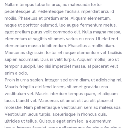
Nullam tempus lobortis arcu, ac malesuada tortor
pellentesque ut. Pellentesque facilisis imperdiet arcu id
mollis. Phasellus et pretium ante. Aliquam elementum,
neque ut porttitor euismod, leo augue fermentum metus,
eget pretium purus velit commodo elit. Nulla magna massa,
elementum ut sagittis sit amet, varius eu eros. Ut eleifend
elementum massa id bibendum. Phasellus a mollis diam.
Maecenas dignissim tortor et neque elementum vel facilisis
sapien accumsan. Duis in velit turpis. Aliquam mollis, leo ut
tempor suscipit, leo nisi imperdiet massa, at placerat velit
enim a odio.
Proin in urna sapien. Integer sed enim diam, ut adipiscing mi.
Mauris fringilla eleifend lorem, sit amet gravida urna
vestibulum vel. Mauris interdum tempus quam, et aliquam
lacus blandit vel. Maecenas sit amet elit ac elit placerat
molestie. Nam pellentesque vestibulum sem ac malesuada.
Vestibulum lacus turpis, scelerisque in rhoncus quis,
ultricies ut tellus. Quisque eget enim leo, a elementum
lacus. Integer feugiat, nunc pellentesque faucibus faucibus,